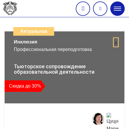
Глав
меню
Каталог
дистанционных
Актуальная
образовательных
Инклюзия
4
Профессиональная переподготовка
программ
повышения
Тьюторское сопровождение
образовательной деятельности
квалификации
Скидка до 30%
и
профессиональной
переподготовки