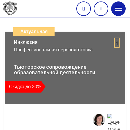
Глав
меню
Каталог
дистанционных
Актуальная
образовательных
Инклюзия
4
Профессиональная переподготовка
программ
повышения
Тьюторское сопровождение
образовательной деятельности
квалификации
Скидка до 30%
и
профессиональной
переподготовки