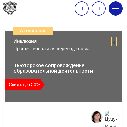
Глав
меню
Каталог
дистанционных
Актуальная
образовательных
Инклюзия
4
Профессиональная переподготовка
программ
повышения
Тьюторское сопровождение
образовательной деятельности
квалификации
Скидка до 30%
и
профессиональной
переподготовки