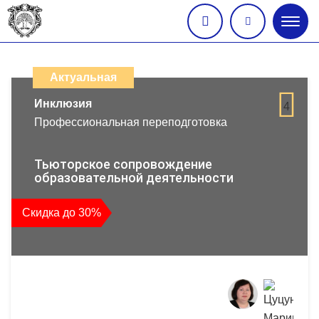
Глав
меню
Каталог
дистанционных
Актуальная
образовательных
Инклюзия
4
Профессиональная переподготовка
программ
повышения
Тьюторское сопровождение
образовательной деятельности
квалификации
Скидка до 30%
и
профессиональной
переподготовки