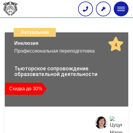
Глав
меню
Каталог
дистанционных
Актуальная
образовательных
Инклюзия
4
Профессиональная переподготовка
программ
повышения
Тьюторское сопровождение
образовательной деятельности
квалификации
Скидка до 30%
и
профессиональной
переподготовки