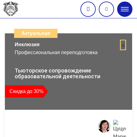
Глав
меню
Каталог
дистанционных
Актуальная
образовательных
Инклюзия
4
Профессиональная переподготовка
программ
повышения
Тьюторское сопровождение
образовательной деятельности
квалификации
Скидка до 30%
и
профессиональной
переподготовки