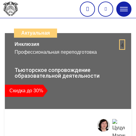
Глав
меню
Каталог
дистанционных
Актуальная
образовательных
Инклюзия
4
Профессиональная переподготовка
программ
повышения
Тьюторское сопровождение
образовательной деятельности
квалификации
Скидка до 30%
и
профессиональной
переподготовки