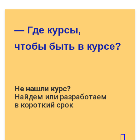
Оставьте заявку - мы найдём
для Вас нужный курс!
— Где курсы,
чтобы быть в курсе?
Докажите, что Вы человек, решите
Не нашли курс?
пример:
Найдем или разработаем
в короткий срок
Если картинку тяжело распознать - обновите
страницу