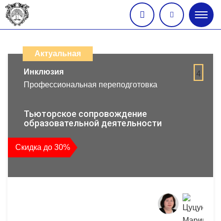
Глав
меню
Каталог
дистанционных
Актуальная
образовательных
Инклюзия
4
Профессиональная переподготовка
программ
повышения
Тьюторское сопровождение
образовательной деятельности
квалификации
Скидка до 30%
и
профессиональной
переподготовки