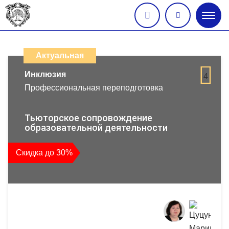
Глав
меню
Каталог
дистанционных
Актуальная
образовательных
Инклюзия
4
Профессиональная переподготовка
программ
повышения
Тьюторское сопровождение
образовательной деятельности
квалификации
Скидка до 30%
и
профессиональной
переподготовки