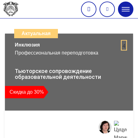
Глав
меню
Каталог
дистанционных
Актуальная
образовательных
Инклюзия
4
Профессиональная переподготовка
программ
повышения
Тьюторское сопровождение
образовательной деятельности
квалификации
Скидка до 30%
и
профессиональной
переподготовки