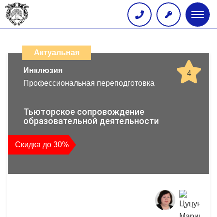
Глав
меню
Каталог
дистанционных
Актуальная
образовательных
Инклюзия
4
Профессиональная переподготовка
программ
повышения
Тьюторское сопровождение
образовательной деятельности
квалификации
Скидка до 30%
и
профессиональной
переподготовки