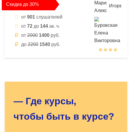
Скидка до 30%
от
901
слушателей
от
72
до
144
ак. ч.
от
2000
1400
руб.
до
2200
1540
руб.
Оставьте заявку - мы найдём
для Вас нужный курс!
— Где курсы,
чтобы быть в курсе?