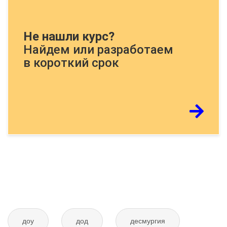
Докажите, что Вы человек, решите
Не нашли курс?
пример:
Найдем или разработаем
в короткий срок
Если картинку тяжело распознать - обновите
страницу
Отправить тему
доу
дод
десмургия