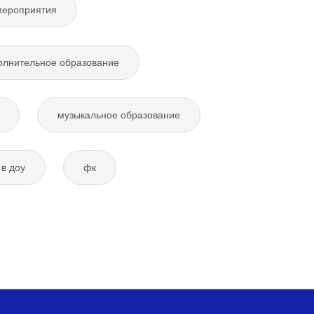
мероприятия
олнительное образование
музыкальное образование
в доу
фк