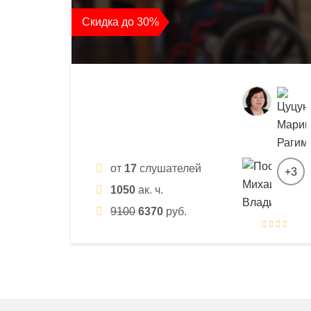
квалификации
Скидка до 30%
и
профессиональной
переподготовки
от
17
слушателей
+3
1050
ак. ч.
9100
6370
руб.