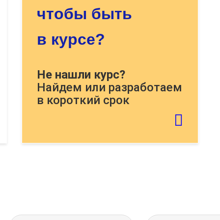
чтобы быть
в курсе?
Докажите, что Вы человек,
Не нашли курс?
решите пример:
Найдем или разработаем
в короткий срок
Если картинку тяжело распознать -
обновите страницу
Отправить тему