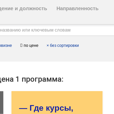
дение и должность
Направленность
овизне
по цене
×
без сортировки
Оставьте заявку - мы
ена 1 программа:
найдём для Вас нужный
курс!
— Где курсы,