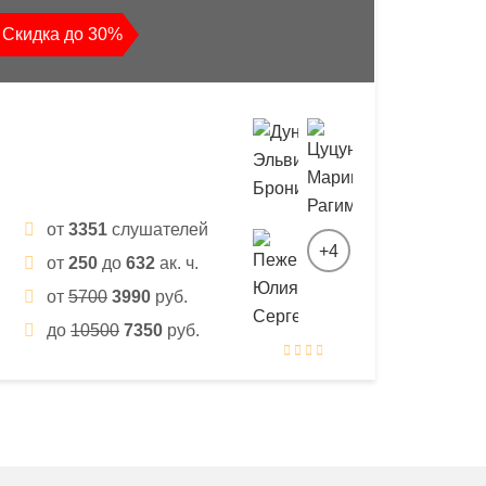
Скидка до 30%
от
3351
слушателей
+4
от
250
до
632
ак. ч.
от
5700
3990
руб.
до
10500
7350
руб.