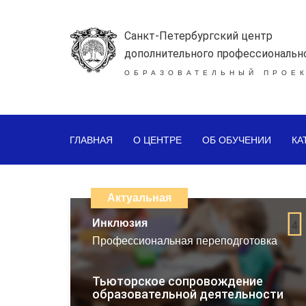
Санкт-Петербургский центр
дополнительного профессиональн
ОБРАЗОВАТЕЛЬНЫЙ ПРОЕК
ГЛАВНАЯ
О ЦЕНТРЕ
ОБ ОБУЧЕНИИ
КА
Каталог
дистанционных
Актуальная
образовательных
Инклюзия
4
Профессиональная переподготовка
программ
повышения
Тьюторское сопровождение
образовательной деятельности