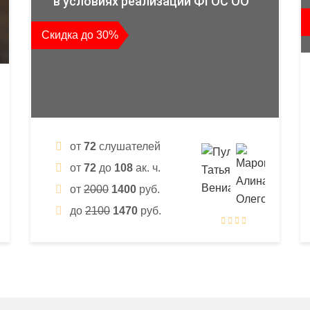
в условиях реализации ФГОС ОО
Скидка до 30%
от
72
слушателей
от
72
до
108
ак. ч.
от
2000
1400
руб.
до
2100
1470
руб.