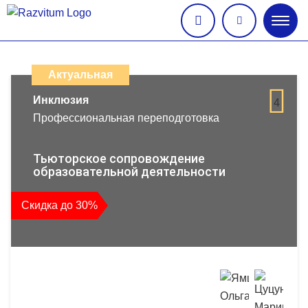
Глав
меню
Каталог
дистанционных
Актуальная
образовательных
Инклюзия
4
Профессиональная переподготовка
программ
повышения
Тьюторское сопровождение
образовательной деятельности
квалификации
Скидка до 30%
и
профессиональной
переподготовки