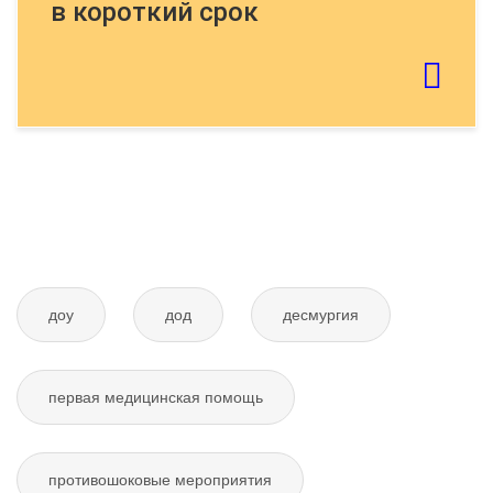
в короткий срок
Если картинку тяжело распознать - обновите
страницу
Отправить тему
доу
дод
десмургия
первая медицинская помощь
противошоковые мероприятия