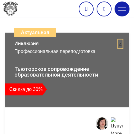
Глав
меню
Каталог
дистанционных
Актуальная
образовательных
Инклюзия
4
Профессиональная переподготовка
программ
повышения
Тьюторское сопровождение
образовательной деятельности
квалификации
Скидка до 30%
и
профессиональной
переподготовки