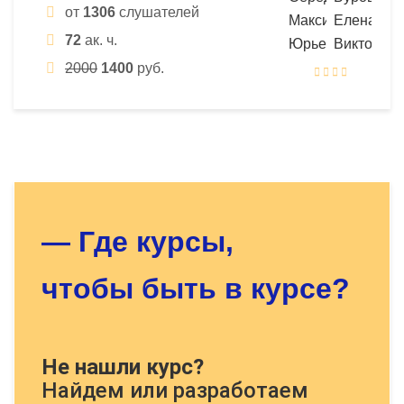
от
1306
слушателей
72
ак. ч.
2000
1400
руб.
Оставьте заявку - мы найдём
для Вас нужный курс!
— Где курсы,
чтобы быть в курсе?
Докажите, что Вы человек, решите
Не нашли курс?
пример:
Найдем или разработаем