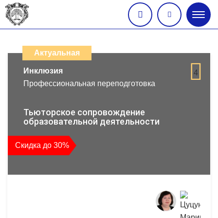
Глав
меню
Каталог
дистанционных
Актуальная
образовательных
Инклюзия
4
Профессиональная переподготовка
программ
повышения
Тьюторское сопровождение
образовательной деятельности
квалификации
Скидка до 30%
и
профессиональной
переподготовки