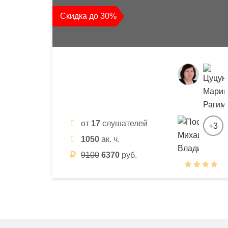
квалификации
Скидка до 30%
и
профессиональной
переподготовки
от
17
слушателей
+3
1050
ак. ч.
9100
6370
руб.