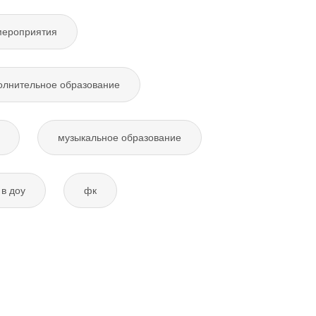
мероприятия
олнительное образование
музыкальное образование
в доу
фк