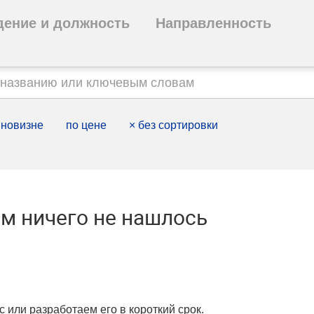
дение и должность
Направленность
 новизне
по цене
×
без сортировки
м ничего не нашлось
с или разработаем его в короткий срок.