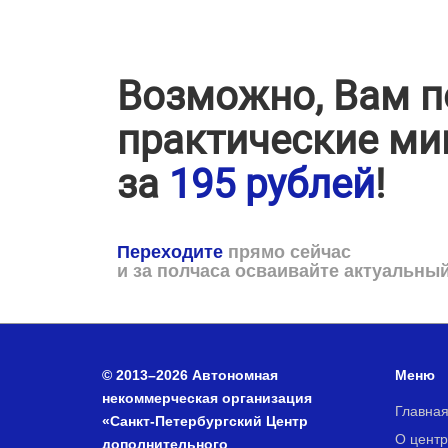
Возможно, Вам п
практические ми
за
195 рублей
!
Переходите
прямо сейчас
и за полчаса осваивайте актуальны
© 2013–2026 Автономная
Меню
некоммерческая организация
Главна
«Санкт-Петербургский Центр
О центр
дополнительного