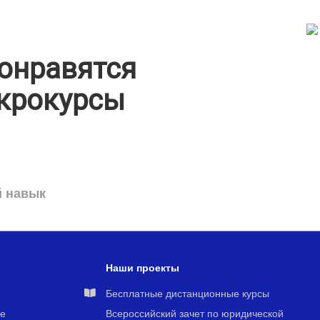
онравятся
крокурсы
й навык
Наши проекты
я
Бесплатные дистанционные курсы
е
Всероссийский зачет по юридической