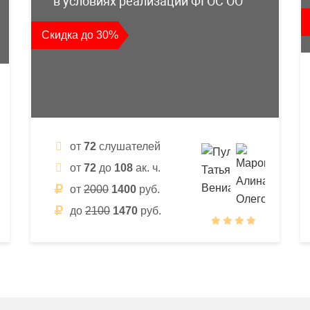
в условиях реализации ФГОС ОО
Скидка до 30%
от
72
слушателей
от
72
до
108
ак. ч.
от
2000
1400
руб.
до
2100
1470
руб.