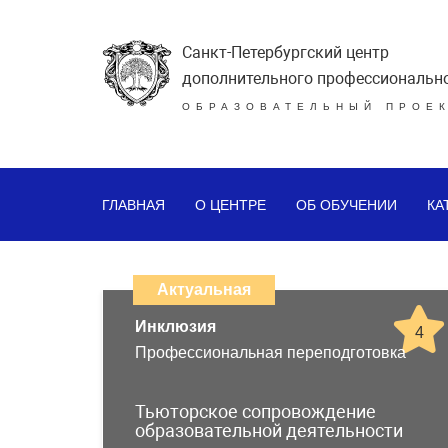
Санкт-Петербургский центр
дополнительного профессиональн
ОБРАЗОВАТЕЛЬНЫЙ ПРОЕК
ГЛАВНАЯ
О ЦЕНТРЕ
ОБ ОБУЧЕНИИ
КА
Каталог
дистанционных
Актуальная
образовательных
Инклюзия
4
Профессиональная переподготовка
программ
повышения
Тьюторское сопровождение
образовательной деятельности