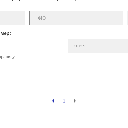
имер:
страницу
1