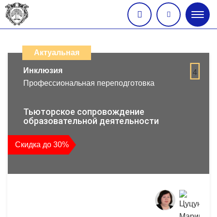
Глав
меню
Каталог
дистанционных
Актуальная
образовательных
Инклюзия
4
Профессиональная переподготовка
программ
повышения
Тьюторское сопровождение
образовательной деятельности
квалификации
Скидка до 30%
и
профессиональной
переподготовки