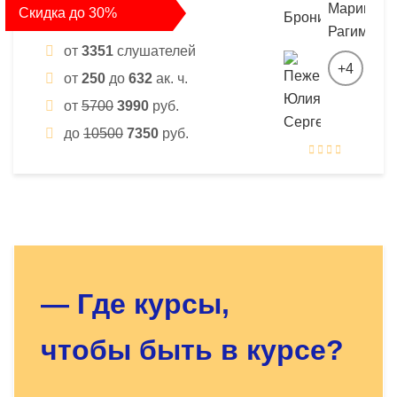
Скидка до 30%
от
3351
слушателей
+4
от
250
до
632
ак. ч.
от
5700
3990
руб.
до
10500
7350
руб.
Оставьте заявку - мы найдём
для Вас нужный курс!
— Где курсы,
чтобы быть в курсе?