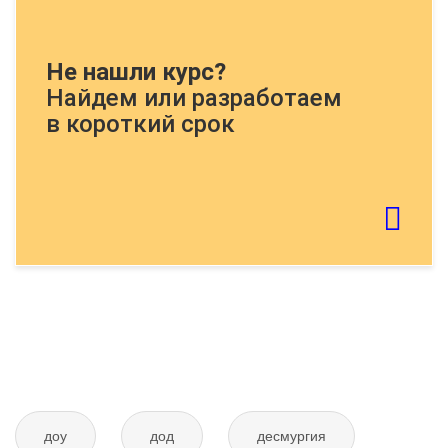
Докажите, что Вы человек, решите
Не нашли курс?
пример:
Найдем или разработаем
в короткий срок
Если картинку тяжело распознать - обновите
страницу
Отправить тему
доу
дод
десмургия