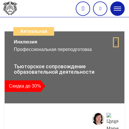
Глав
меню
Каталог
дистанционных
Актуальная
образовательных
Инклюзия
4
Профессиональная переподготовка
программ
повышения
Тьюторское сопровождение
образовательной деятельности
квалификации
Скидка до 30%
и
профессиональной
переподготовки