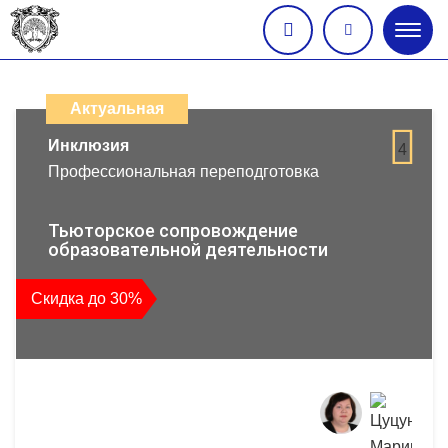
Глав
меню
Каталог
дистанционных
Актуальная
образовательных
Инклюзия
4
Профессиональная переподготовка
программ
повышения
Тьюторское сопровождение
образовательной деятельности
квалификации
Скидка до 30%
и
профессиональной
переподготовки