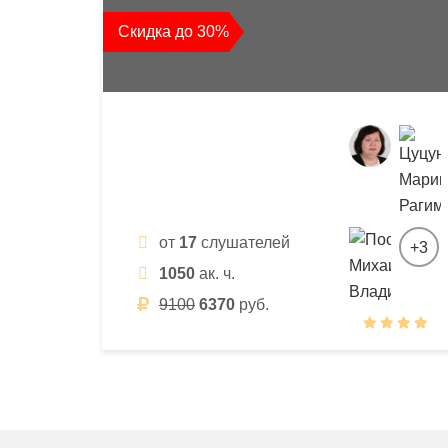
квалификации
Скидка до 30%
и
профессиональной
переподготовки
от
17
слушателей
+3
1050
ак. ч.
9100
6370
руб.