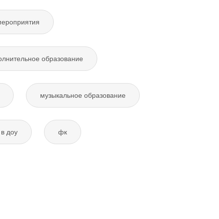
мероприятия
олнительное образование
музыкальное образование
в доу
фк