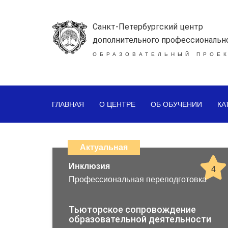
Санкт-Петербургский центр
дополнительного профессиональн
ОБРАЗОВАТЕЛЬНЫЙ ПРОЕК
ГЛАВНАЯ
О ЦЕНТРЕ
ОБ ОБУЧЕНИИ
КА
Каталог
дистанционных
Актуальная
образовательных
Инклюзия
4
Профессиональная переподготовка
программ
повышения
Тьюторское сопровождение
образовательной деятельности