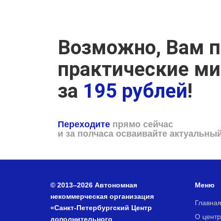
Возможно, Вам п
практические м
за
195 рублей
!
Переходите
прямо сейчас
и за полчаса осваивайте актуальны
© 2013–2026 Автономная
Меню
некоммерческая организация
Главна
«Санкт-Петербургский Центр
О центр
дополнительного