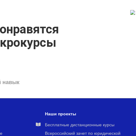
онравятся
икрокурсы
й навык
Наши проекты
я
Бесплатные дистанционные курсы
е
Всероссийский зачет по юридической