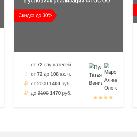
в условиях реализации ФГОС ОО
Скидка до 30%
от
72
слушателей
от
72
до
108
ак. ч.
от
2000
1400
руб.
до
2100
1470
руб.