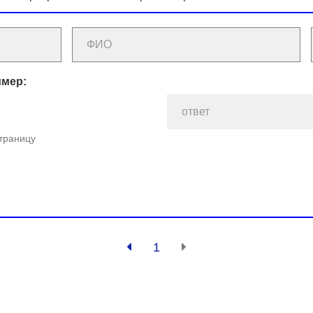
имер:
страницу
1