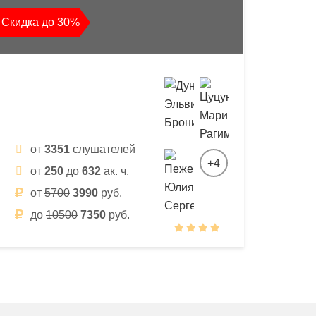
Скидка до 30%
от
3351
слушателей
+4
от
250
до
632
ак. ч.
от
5700
3990
руб.
до
10500
7350
руб.