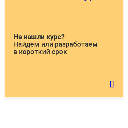
Докажите, что Вы человек, решите
Не нашли курс?
пример:
Найдем или разработаем
в короткий срок
Если картинку тяжело распознать - обновите
страницу
Отправить тему