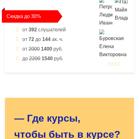
Скидка до 30%
от
392
слушателей
от
72
до
144
ак. ч.
от
2000
1400
руб.
до
2200
1540
руб.
Оставьте заявку - мы найдём
для Вас нужный курс!
— Где курсы,
чтобы быть в курсе?