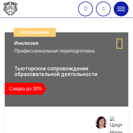
Глав
меню
Каталог
дистанционных
Актуальная
образовательных
Инклюзия
4
Профессиональная переподготовка
программ
повышения
Тьюторское сопровождение
образовательной деятельности
квалификации
Скидка до 30%
и
профессиональной
переподготовки