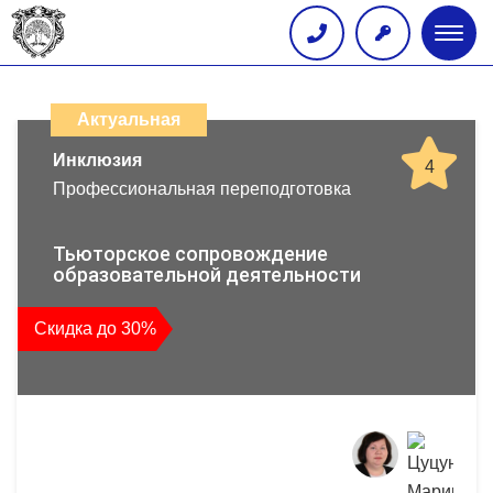
Глав
меню
Каталог
дистанционных
Актуальная
образовательных
Инклюзия
4
Профессиональная переподготовка
программ
повышения
Тьюторское сопровождение
образовательной деятельности
квалификации
Скидка до 30%
и
профессиональной
переподготовки