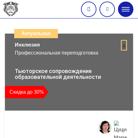
Глав
меню
Каталог
дистанционных
Актуальная
образовательных
Инклюзия
4
Профессиональная переподготовка
программ
повышения
Тьюторское сопровождение
образовательной деятельности
квалификации
Скидка до 30%
и
профессиональной
переподготовки