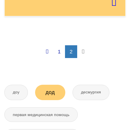
страницу
Отправить тему
1
2
дод
доу
десмургия
первая медицинская помощь