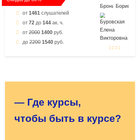
от
1461
слушателей
от
72
до
144
ак. ч.
от
2000
1400
руб.
до
2200
1540
руб.
Оставьте заявку - мы найдём
для Вас нужный курс!
— Где курсы,
чтобы быть в курсе?