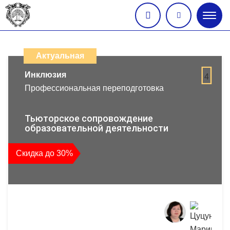
Глав
меню
Каталог
дистанционных
Актуальная
образовательных
Инклюзия
4
Профессиональная переподготовка
программ
повышения
Тьюторское сопровождение
образовательной деятельности
квалификации
Скидка до 30%
и
профессиональной
переподготовки