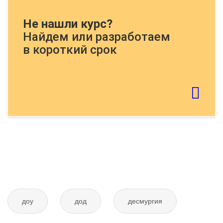
Докажите, что Вы человек, решите
Не нашли курс?
пример:
Найдем или разработаем
в короткий срок
Если картинку тяжело распознать - обновите
страницу
Отправить тему
доу
дод
десмургия