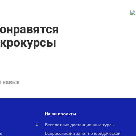
онравятся
икрокурсы
й навык
Наши проекты
я
Бесплатные дистанционные курсы
е
Всероссийский зачет по юридической