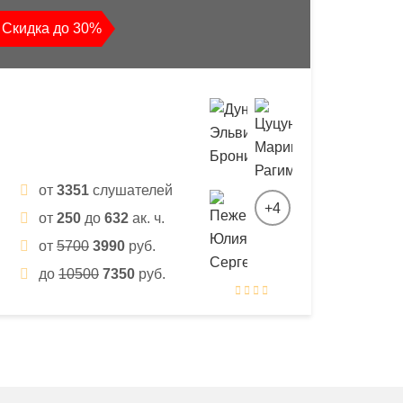
Скидка до 30%
от
3351
слушателей
+4
от
250
до
632
ак. ч.
от
5700
3990
руб.
до
10500
7350
руб.