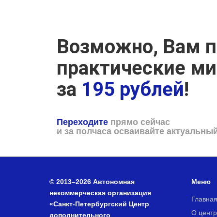
Возможно, Вам п
практические м
за
195 рублей
!
Переходите
прямо сейчас
и за полчаса осваивайте актуальны
© 2013–2026 Автономная
Меню
некоммерческая организация
Главна
«Санкт-Петербургский Центр
О центр
дополнительного