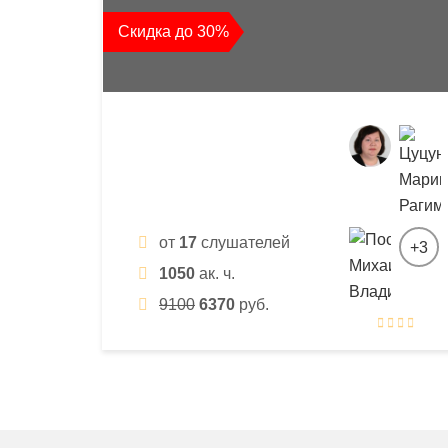
квалификации
Скидка до 30%
и
профессиональной
переподготовки
от
17
слушателей
+3
1050
ак. ч.
9100
6370
руб.