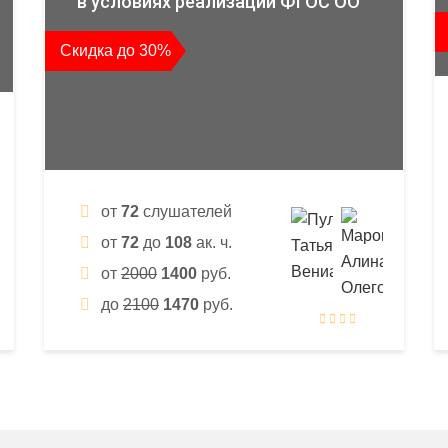
в условиях реализации ФГОС ОО
Скидка до 30%
от
72
слушателей
от
72
до
108
ак. ч.
от
2000
1400
руб.
до
2100
1470
руб.