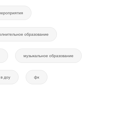
мероприятия
олнительное образование
музыкальное образование
в доу
фк