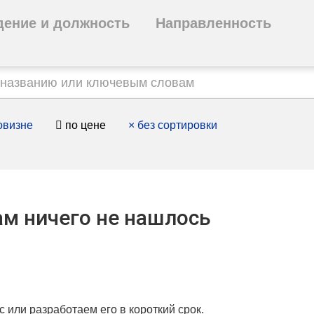
дение и должность
Направленность
овизне
по цене
×
без сортировки
м ничего не нашлось
с или разработаем его в короткий срок.