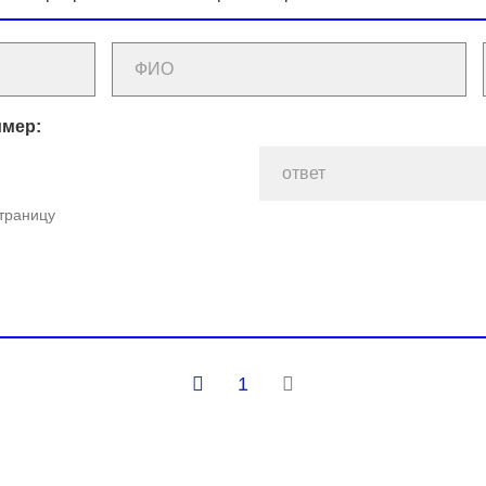
имер:
страницу
1