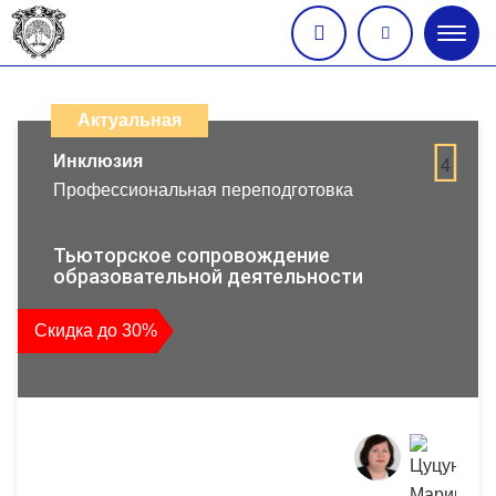
Глав
меню
Каталог
дистанционных
Актуальная
образовательных
Инклюзия
4
Профессиональная переподготовка
программ
повышения
Тьюторское сопровождение
образовательной деятельности
квалификации
Скидка до 30%
и
профессиональной
переподготовки