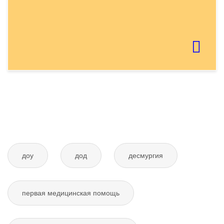
Если картинку тяжело распознать - обновите
страницу
Отправить тему
доу
дод
десмургия
первая медицинская помощь