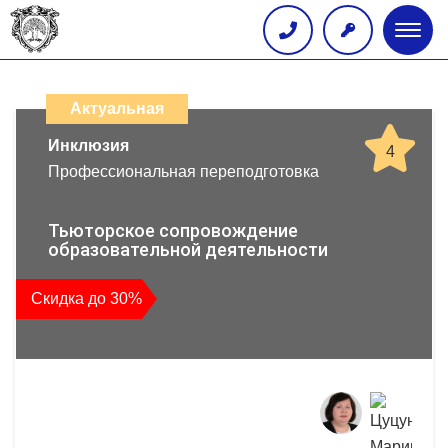
Глав
меню
Каталог
дистанционных
Актуальная
образовательных
Инклюзия
4
Профессиональная переподготовка
программ
повышения
Тьюторское сопровождение
образовательной деятельности
квалификации
Скидка до 30%
и
профессиональной
переподготовки