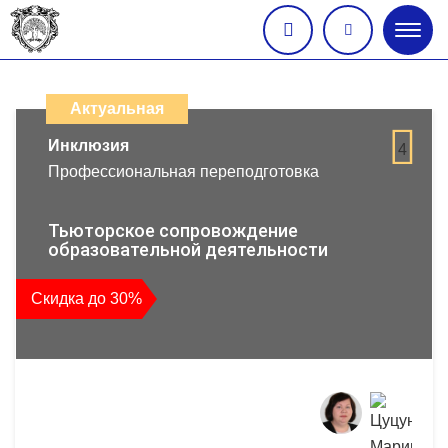
Глав
меню
Каталог
дистанционных
Актуальная
образовательных
Инклюзия
4
Профессиональная переподготовка
программ
повышения
Тьюторское сопровождение
образовательной деятельности
квалификации
Скидка до 30%
и
профессиональной
переподготовки