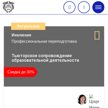
Глав
меню
Каталог
дистанционных
Актуальная
образовательных
Инклюзия
4
Профессиональная переподготовка
программ
повышения
Тьюторское сопровождение
образовательной деятельности
квалификации
Скидка до 30%
и
профессиональной
переподготовки