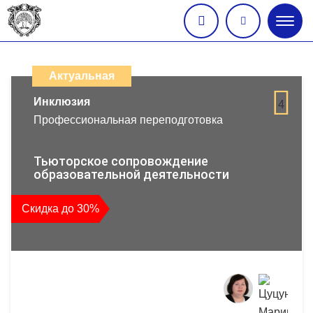
Глав
меню
Каталог
дистанционных
Актуальная
образовательных
Инклюзия
4
Профессиональная переподготовка
программ
повышения
Тьюторское сопровождение
образовательной деятельности
квалификации
Скидка до 30%
и
профессиональной
переподготовки