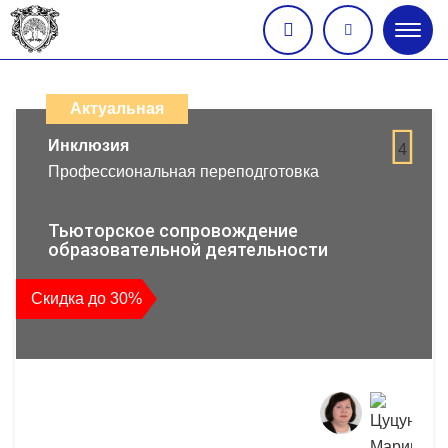
Глав
меню
Каталог
дистанционных
Актуальная
образовательных
Инклюзия
4
Профессиональная переподготовка
программ
повышения
Тьюторское сопровождение
образовательной деятельности
квалификации
Скидка до 30%
и
профессиональной
переподготовки