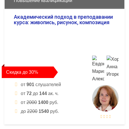
Повышение квалификации
Академический подход в преподавании
курса: живопись, рисунок, композиция
Скидка до 30%
от
901
слушателей
от
72
до
144
ак. ч.
от
2000
1400
руб.
до
2200
1540
руб.