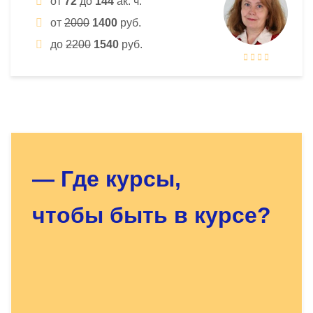
от
72
до
144
ак. ч.
от
2000
1400
руб.
до
2200
1540
руб.
Оставьте заявку - мы найдём
для Вас нужный курс!
— Где курсы,
чтобы быть в курсе?
Докажите, что Вы человек, решите