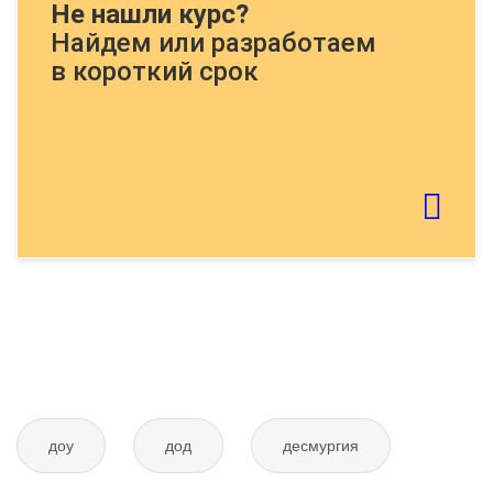
Не нашли курс?
пример:
Найдем или разработаем
в короткий срок
Если картинку тяжело распознать - обновите
страницу
Отправить тему
доу
дод
десмургия