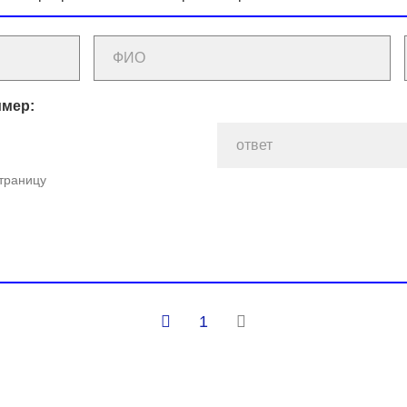
имер:
страницу
1