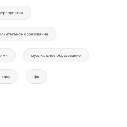
мероприятия
олнительное образование
лями
музыкальное образование
в доу
фк