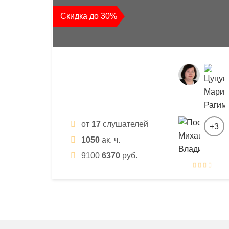
квалификации
Скидка до 30%
и
профессиональной
переподготовки
от
17
слушателей
+3
1050
ак. ч.
9100
6370
руб.