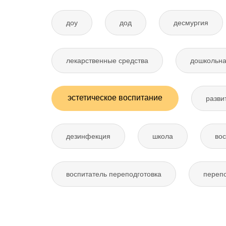
доу
дод
десмургия
лекарственные средства
дошкольна
эстетическое воспитание
разви
дезинфекция
школа
вос
воспитатель переподготовка
перепо