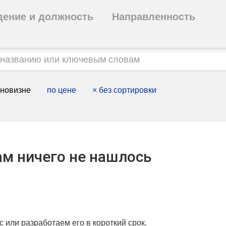
дение и должность
Направленность
 новизне
по цене
×
без сортировки
м ничего не нашлось
с или разработаем его в короткий срок.