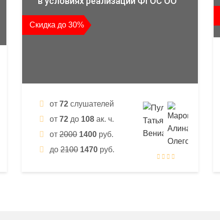
в условиях реализации ФГОС ОО
Скидка до 30%
от
72
слушателей
от
72
до
108
ак. ч.
от
2000
1400
руб.
до
2100
1470
руб.