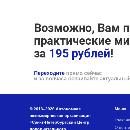
Возможно, Вам п
практические м
за
195 рублей
!
Переходите
прямо сейчас
и за полчаса осваивайте актуальны
© 2013–2026 Автономная
Меню
некоммерческая организация
Главна
«Санкт-Петербургский Центр
О центр
дополнительного