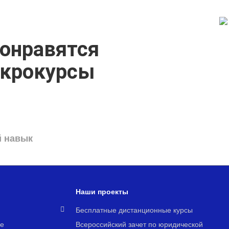
онравятся
икрокурсы
й навык
Наши проекты
я
Бесплатные дистанционные курсы
е
Всероссийский зачет по юридической