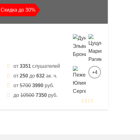
Скидка до 30%
от
3351
слушателей
+4
от
250
до
632
ак. ч.
от
5700
3990
руб.
до
10500
7350
руб.