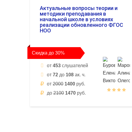
Актуальные вопросы теории и
методики преподавания в
начальной школе в условиях
реализации обновленного ФГОС
НОО
Скидка до 30%
от
453
слушателей
от
72
до
108
ак. ч.
от
2000
1400
руб.
до
2100
1470
руб.