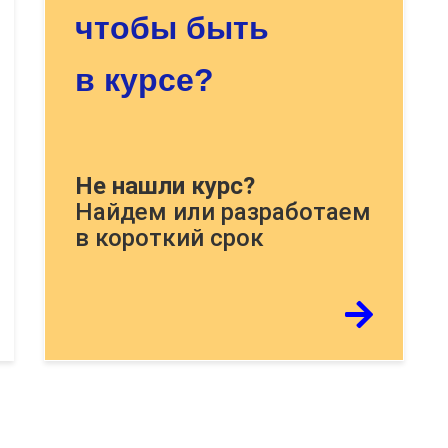
чтобы быть
в курсе?
Докажите, что Вы человек,
Не нашли курс?
решите пример:
Найдем или разработаем
в короткий срок
Если картинку тяжело распознать -
обновите страницу
Отправить тему