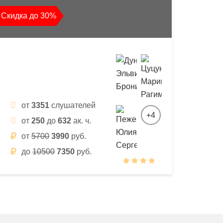
Скидка до 30%
от
3351
слушателей
+4
от
250
до
632
ак. ч.
от
5700
3990
руб.
до
10500
7350
руб.