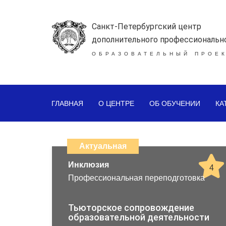
Санкт-Петербургский центр
дополнительного профессиональн
ОБРАЗОВАТЕЛЬНЫЙ ПРОЕК
ГЛАВНАЯ
О ЦЕНТРЕ
ОБ ОБУЧЕНИИ
КА
Каталог
дистанционных
Актуальная
образовательных
Инклюзия
4
Профессиональная переподготовка
программ
повышения
Тьюторское сопровождение
образовательной деятельности