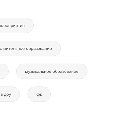
мероприятия
олнительное образование
музыкальное образование
в доу
фк