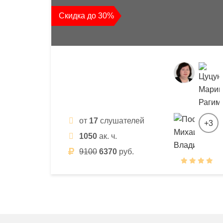
квалификации
Скидка до 30%
и
профессиональной
переподготовки
от
17
слушателей
+3
1050
ак. ч.
9100
6370
руб.