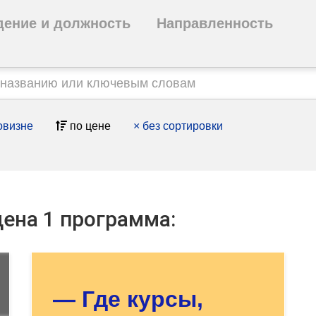
дение и должность
Направленность
овизне
по цене
×
без сортировки
ена 1 программа:
Оставьте заявку - мы
найдём для Вас нужный
курс!
— Где курсы,