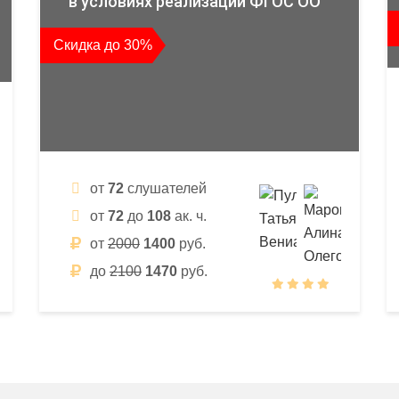
в условиях реализации ФГОС ОО
Скидка до 30%
от
72
слушателей
от
72
до
108
ак. ч.
от
2000
1400
руб.
до
2100
1470
руб.