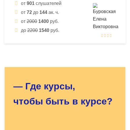
от
901
слушателей
от
72
до
144
ак. ч.
от
2000
1400
руб.
до
2200
1540
руб.
Оставьте заявку - мы найдём
для Вас нужный курс!
— Где курсы,
чтобы быть в курсе?