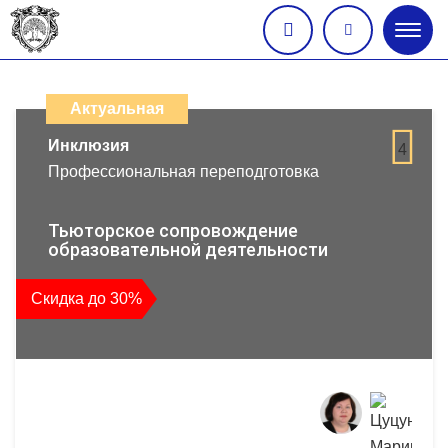
Глав
меню
Каталог
дистанционных
Актуальная
образовательных
Инклюзия
4
Профессиональная переподготовка
программ
повышения
Тьюторское сопровождение
образовательной деятельности
квалификации
Скидка до 30%
и
профессиональной
переподготовки