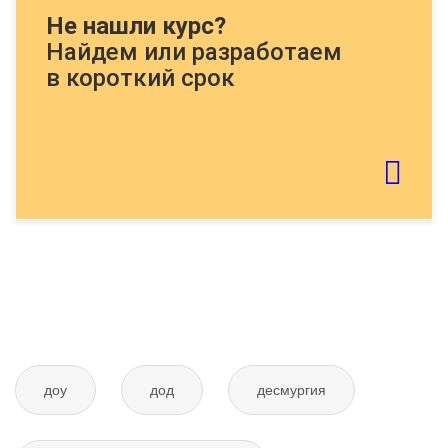
Докажите, что Вы человек, решите
Не нашли курс?
пример:
Найдем или разработаем
в короткий срок
Если картинку тяжело распознать - обновите
страницу
Отправить тему
доу
дод
десмургия