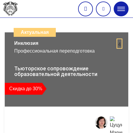
Глав
меню
Каталог
дистанционных
Актуальная
образовательных
Инклюзия
4
Профессиональная переподготовка
программ
повышения
Тьюторское сопровождение
образовательной деятельности
квалификации
Скидка до 30%
и
профессиональной
переподготовки