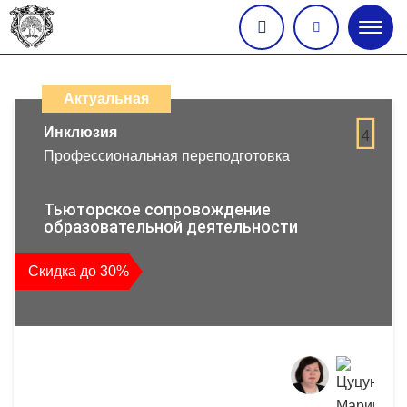
Глав
меню
Каталог
дистанционных
Актуальная
образовательных
Инклюзия
4
Профессиональная переподготовка
программ
повышения
Тьюторское сопровождение
образовательной деятельности
квалификации
Скидка до 30%
и
профессиональной
переподготовки