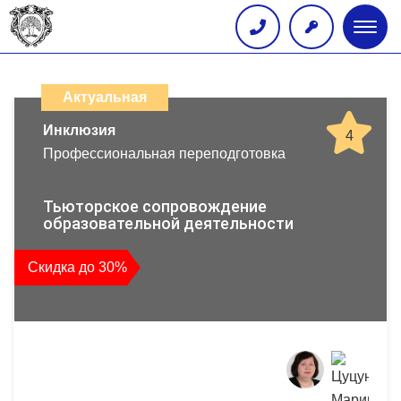
Глав
меню
Каталог
дистанционных
Актуальная
образовательных
Инклюзия
4
Профессиональная переподготовка
программ
повышения
Тьюторское сопровождение
образовательной деятельности
квалификации
Скидка до 30%
и
профессиональной
переподготовки