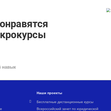
онравятся
икрокурсы
й навык
Наши проекты
я
Бесплатные дистанционные курсы
е
Всероссийский зачет по юридической