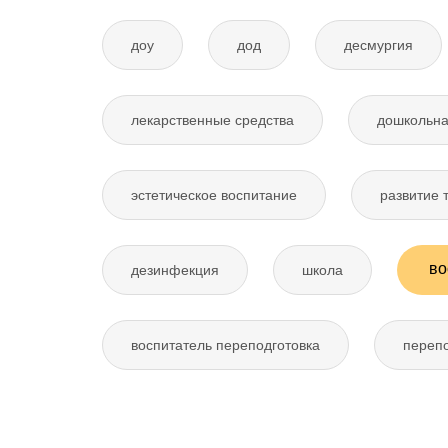
доу
дод
десмургия
лекарственные средства
дошкольна
эстетическое воспитание
развитие 
во
дезинфекция
школа
воспитатель переподготовка
перепо