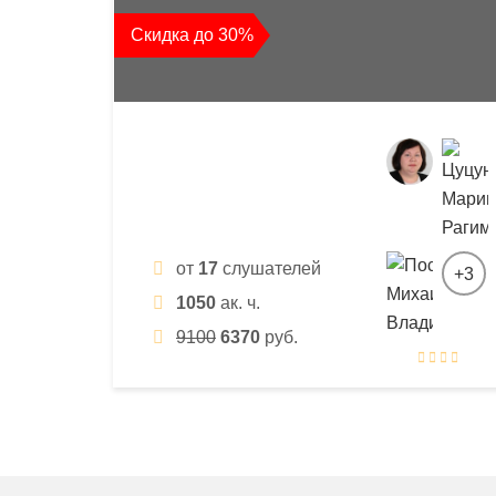
квалификации
Скидка до 30%
и
профессиональной
переподготовки
от
17
слушателей
+3
1050
ак. ч.
9100
6370
руб.