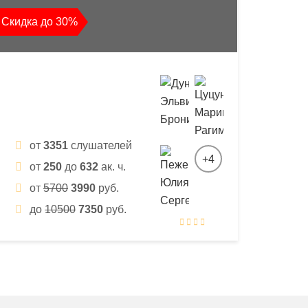
Скидка до 30%
от
3351
слушателей
+4
от
250
до
632
ак. ч.
от
5700
3990
руб.
до
10500
7350
руб.