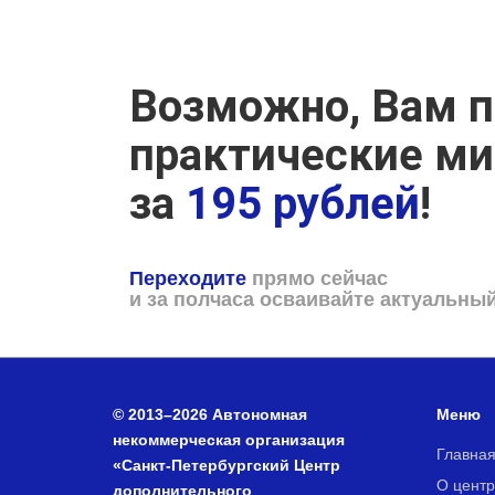
Возможно, Вам п
практические м
за
195 рублей
!
Переходите
прямо сейчас
и за полчаса осваивайте актуальны
© 2013–2026 Автономная
Меню
некоммерческая организация
Главна
«Санкт-Петербургский Центр
О центр
дополнительного