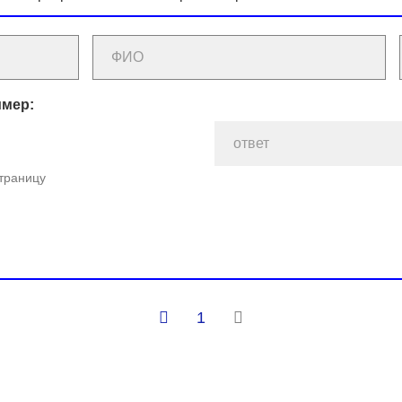
имер:
страницу
1