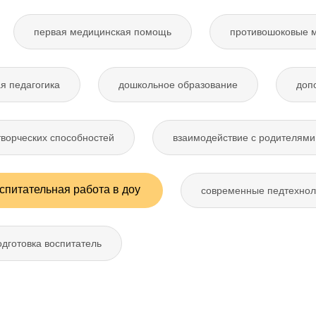
первая медицинская помощь
противошоковые 
я педагогика
дошкольное образование
доп
творческих способностей
взаимодействие с родителями
спитательная работа в доу
современные педтехнол
дготовка воспитатель