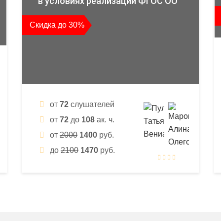
в условиях реализации ФГОС ОО
Скидка до 30%
от
72
слушателей
от
72
до
108
ак. ч.
от
2000
1400
руб.
до
2100
1470
руб.