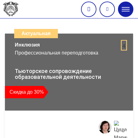
Глав
меню
Каталог
дистанционных
Актуальная
образовательных
Инклюзия
4
Профессиональная переподготовка
программ
повышения
Тьюторское сопровождение
образовательной деятельности
квалификации
Скидка до 30%
и
профессиональной
переподготовки