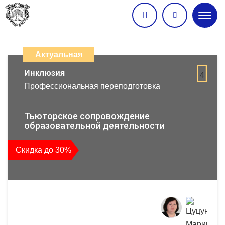
Глав
меню
Каталог
дистанционных
Актуальная
образовательных
Инклюзия
4
Профессиональная переподготовка
программ
повышения
Тьюторское сопровождение
образовательной деятельности
квалификации
Скидка до 30%
и
профессиональной
переподготовки