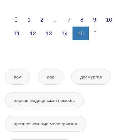
1
2
...
7
8
9
10
11
12
13
14
15
доу
дод
десмургия
первая медицинская помощь
противошоковые мероприятия