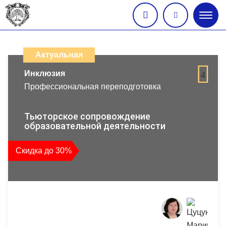
Глав
меню
Каталог
дистанционных
Актуальная
образовательных
Инклюзия
4
Профессиональная переподготовка
программ
повышения
Тьюторское сопровождение
образовательной деятельности
квалификации
Скидка до 30%
и
профессиональной
переподготовки