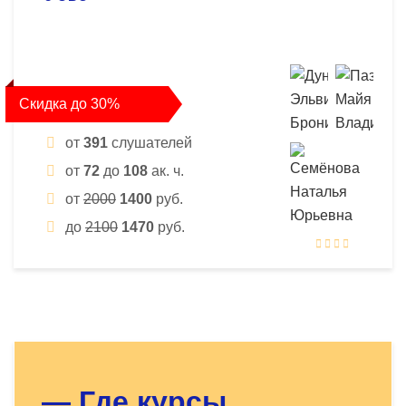
Скидка до 30%
от
391
слушателей
от
72
до
108
ак. ч.
от
2000
1400
руб.
до
2100
1470
руб.
Оставьте заявку - мы найдём
для Вас нужный курс!
— Где курсы,