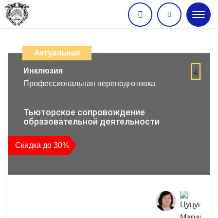
Глав
меню
Каталог
дистанционных
Актуальная
образовательных
Инклюзия
4
Профессиональная переподготовка
программ
повышения
Тьюторское сопровождение
образовательной деятельности
квалификации
Скидка до 30%
и
профессиональной
переподготовки