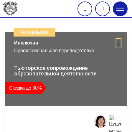
Глав
меню
Каталог
дистанционных
Актуальная
образовательных
Инклюзия
4
Профессиональная переподготовка
программ
повышения
Тьюторское сопровождение
образовательной деятельности
квалификации
Скидка до 30%
и
профессиональной
переподготовки