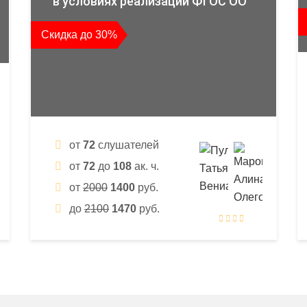
в условиях реализации ФГОС ОО
Скидка до 30%
от
72
слушателей
от
72
до
108
ак. ч.
от
2000
1400
руб.
до
2100
1470
руб.