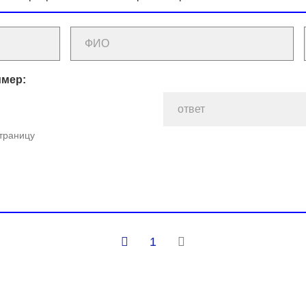
имер:
страницу
1