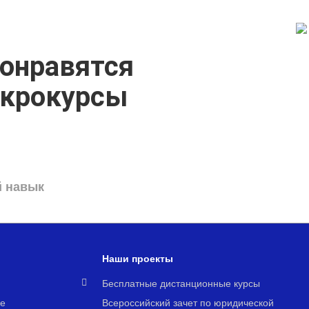
онравятся
икрокурсы
й навык
Наши проекты
я
Бесплатные дистанционные курсы
е
Всероссийский зачет по юридической