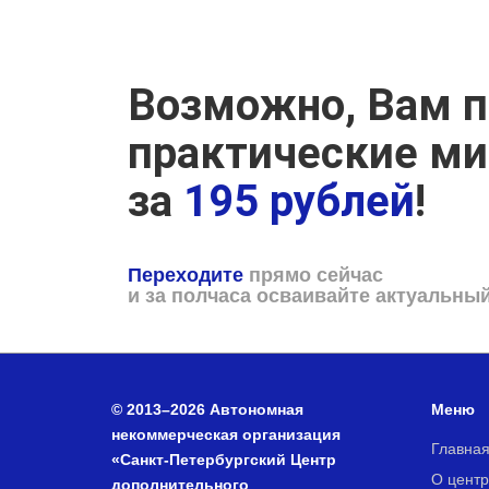
Возможно, Вам п
практические м
за
195 рублей
!
Переходите
прямо сейчас
и за полчаса осваивайте актуальны
© 2013–2026 Автономная
Меню
некоммерческая организация
Главна
«Санкт-Петербургский Центр
О центр
дополнительного