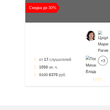
квалификации
Скидка до 30%
и
профессиональной
переподготовки
от
17
слушателей
+3
1050
ак. ч.
9100
6370
руб.