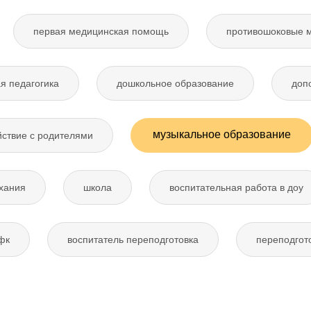
первая медицинская помощь
противошоковые 
я педагогика
дошкольное образование
доп
музыкальное образование
ствие с родителями
хания
школа
воспитательная работа в доу
фк
воспитатель переподготовка
переподгот