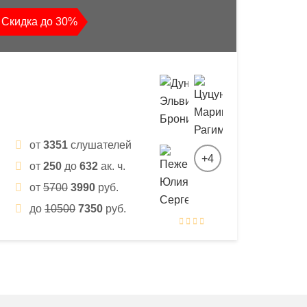
Скидка до 30%
от
3351
слушателей
+4
от
250
до
632
ак. ч.
от
5700
3990
руб.
до
10500
7350
руб.