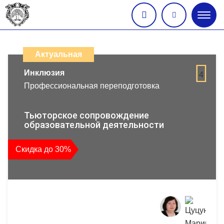
Глав
меню
Каталог
дистанционных
Актуальная
образовательных
Инклюзия
4
Профессиональная переподготовка
программ
повышения
Тьюторское сопровождение
образовательной деятельности
квалификации
Скидка до 30%
и
профессиональной
переподготовки