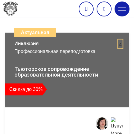
Глав
меню
Каталог
дистанционных
Актуальная
образовательных
Инклюзия
4
Профессиональная переподготовка
программ
повышения
Тьюторское сопровождение
образовательной деятельности
квалификации
Скидка до 30%
и
профессиональной
переподготовки