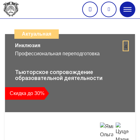
Глав
меню
Каталог
дистанционных
Актуальная
образовательных
Инклюзия
4
Профессиональная переподготовка
программ
повышения
Тьюторское сопровождение
образовательной деятельности
квалификации
Скидка до 30%
и
профессиональной
переподготовки