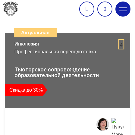
Глав
меню
Каталог
дистанционных
Актуальная
образовательных
Инклюзия
4
Профессиональная переподготовка
программ
повышения
Тьюторское сопровождение
образовательной деятельности
квалификации
Скидка до 30%
и
профессиональной
переподготовки