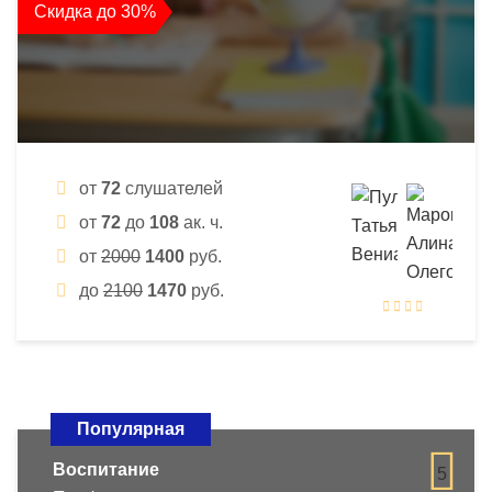
Скидка до 30%
от
72
слушателей
от
72
до
108
ак. ч.
от
2000
1400
руб.
до
2100
1470
руб.
Популярная
Воспитание
5