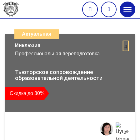
Глав
меню
Каталог
дистанционных
Актуальная
образовательных
Инклюзия
4
Профессиональная переподготовка
программ
повышения
Тьюторское сопровождение
образовательной деятельности
квалификации
Скидка до 30%
и
профессиональной
переподготовки