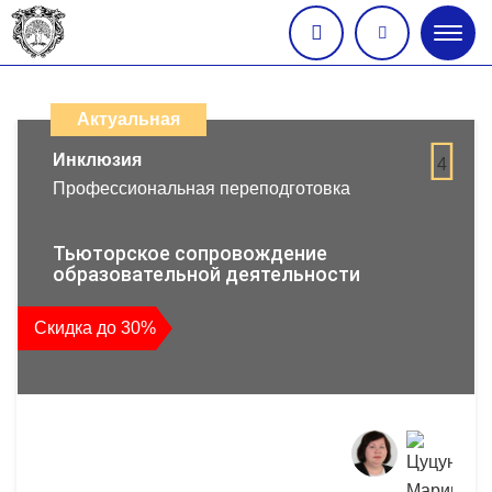
Глав
меню
Каталог
дистанционных
Актуальная
образовательных
Инклюзия
4
Профессиональная переподготовка
программ
повышения
Тьюторское сопровождение
образовательной деятельности
квалификации
Скидка до 30%
и
профессиональной
переподготовки